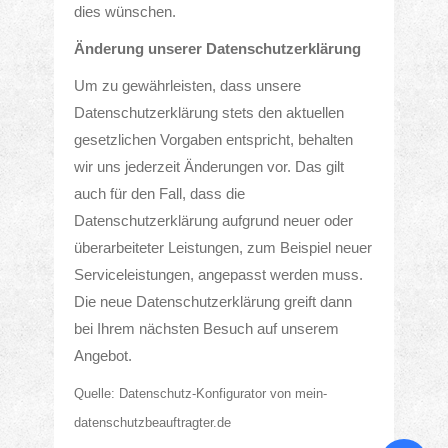
Partyservice & Catering
dies wünschen.
Änderung unserer Datenschutzerklärung
24h Feinkost-Automat
Um zu gewährleisten, dass unsere
ÜBER UNS
Datenschutzerklärung stets den aktuellen
gesetzlichen Vorgaben entspricht, behalten
wir uns jederzeit Änderungen vor. Das gilt
Wir in Bildern
auch für den Fall, dass die
Datenschutzerklärung aufgrund neuer oder
Unsere Auszeichnungen
überarbeiteter Leistungen, zum Beispiel neuer
Serviceleistungen, angepasst werden muss.
Kontakt
Die neue Datenschutzerklärung greift dann
bei Ihrem nächsten Besuch auf unserem
Unsere App
Angebot.
Quelle: Datenschutz-Konfigurator von mein-
datenschutzbeauftragter.de