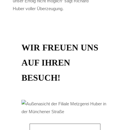
unser Erfolg nicht möglich“ sagt Richard
Huber voller Überzeugung.
WIR FREUEN UNS
AUF IHREN
IHRE METZGEREI
BESUCH!
AUS INGOLSTADT