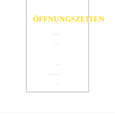
UNSERE
LEISTUNGEN
ÖFFNUNGSZEITEN
Warme Theke
Monday
07:30
-
18:00
Tuesday
07:30
-
18:00
Speisekarte
Wednesday
07:30
-
18:00
Partyservice & Catering
Thursday
07:30
-
18:00
Friday
07:30
-
18:00
24h Feinkost-Automat
Saturday
07:00
-
12:30
ÜBER UNS
Wir in Bildern